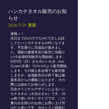
ハンカチタオル販売のお知
らせ
2026/7/31 更新
速報ッ！
先日までのLIVEでもMCで少しお話
してたハンカチタオルの件になりま
す。予定通りに完成品が届きまし
た。通販の徹屋本店の販売に先駆け
LIVE会場特別販売を開始致します。
8月9日（日）まちポレいわき（bar
Queen主催）でのLIVEより販売開始
します。その後も各会場でも販売致
しますが、会場販売分が終了後は徹
屋本店からの通販になります。その
際には改めてお知らせします。
完全オリジナルデザインによるハン
カチタオル（今治タオル）です。25
㎝角で使いやすいサイズです。この
夏のお出掛けのお供にお買い上げ頂
けたら幸いです。ヨロシクご贔屓お