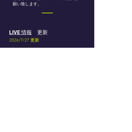
願い致します。
LIVE 情報
更新
2026/7/27 更新
10月 3日（土）北見 カーティスクリー
ク　LIVEが決定

10月 4日（日）旭川  アーリータイム
ズ　LIVEが決定

10月12日（月・祝）名古屋 DOXY　
LIVEが決定

10月17日（土）豊中 MUSIC 1 　LIVE
が決定